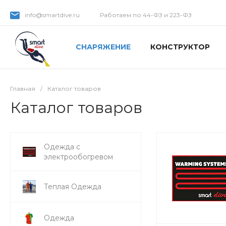
info@smartdive.ru
Работаем по 44-ФЗ и 223-ФЗ
СНАРЯЖЕНИЕ
КОНСТРУКТОР
Главная
/
Каталог товаров
Каталог товаров
Одежда с
электрообогревом
Теплая Одежда
Одежда