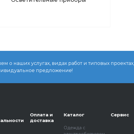
м о наших услугах, видах работ и типовых проектах
дивидуальное предложение!
Оплата и
Каталог
Сервис
альности
доставка
Одежда с
электрообогревом