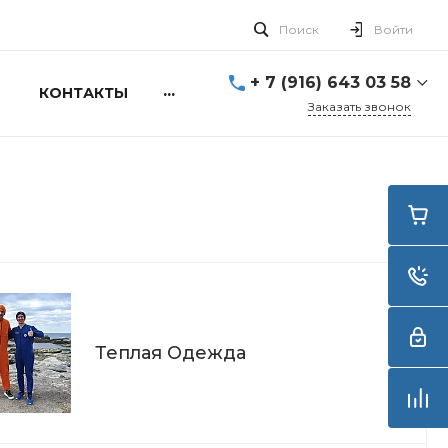
Поиск
Войти
+ 7 (916) 643 03 58
...
КОНТАКТЫ
Заказать звонок
+ 7 (916) 643 03 58
г. Москва, ул. Алексея
Свиридова д.5
Пн-Вс: 10:00 - 20:00
info@smartdive.ru
г. Москва, ул.
Живописная, 21, стр.1
Теплая Одежда