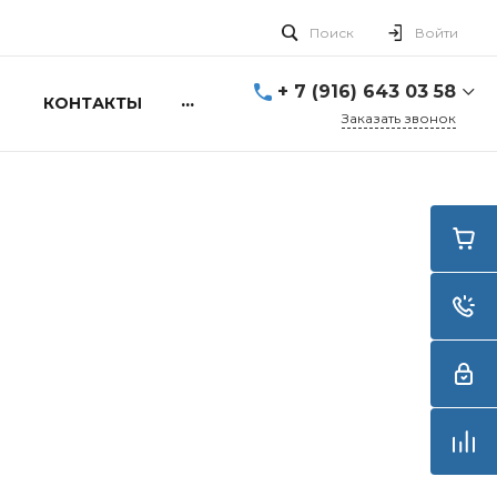
Поиск
Войти
+ 7 (916) 643 03 58
...
КОНТАКТЫ
Заказать звонок
+ 7 (916) 643 03 58
г. Москва, ул. Алексея
Свиридова д.5
Пн-Вс: 10:00 - 20:00
info@smartdive.ru
г. Москва, ул.
Живописная, 21, стр.1