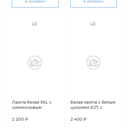
В КОРЗИНУ
В КОРЗИНУ
Лампа белая XXL с
Белая лампа с белым
силиконовым
цоколем Е27, с
проводом и
силиконовым
выключателем
проводом и
2 200 ₽
2 400 ₽
выключателем 7Вт.