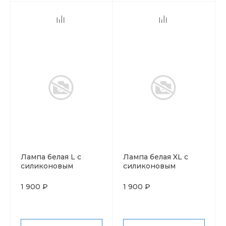
Лампа белая L с
Лампа белая XL с
силиконовым
силиконовым
проводом и
проводом и
выключателем
выключателем
1 900 ₽
1 900 ₽