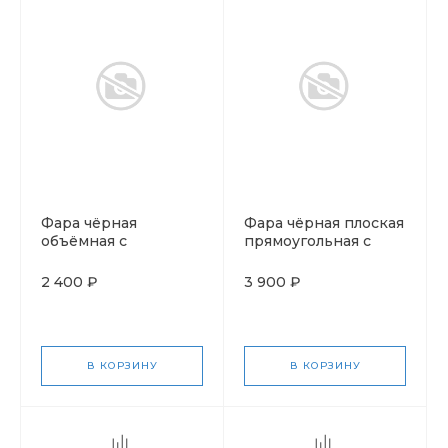
Фара чёрная
Фара чёрная плоская
объёмная с
прямоугольная с
силиконовым
силиконовым
проводом и
проводом и
2 400 ₽
3 900 ₽
выключателем
выключателем
В КОРЗИНУ
В КОРЗИНУ