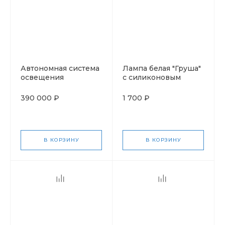
Автономная система
Лампа белая "Груша"
освещения
с силиконовым
"Прометей"
проводом и
выключателем
390 000 ₽
1 700 ₽
В КОРЗИНУ
В КОРЗИНУ