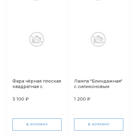
Фара чёрная плоская
Лампа "Блиндажная"
квадратная с
с силиконовым
силиконовым
проводом и
проводом и
выключателем
3 100 ₽
1 200 ₽
выключателем
В КОРЗИНУ
В КОРЗИНУ