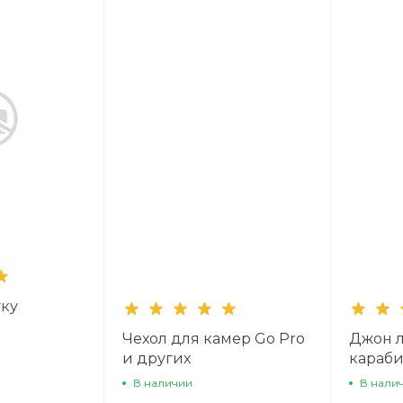
уку
Чехол для камер Go Pro
Джон л
и других
караб
В наличии
В нали