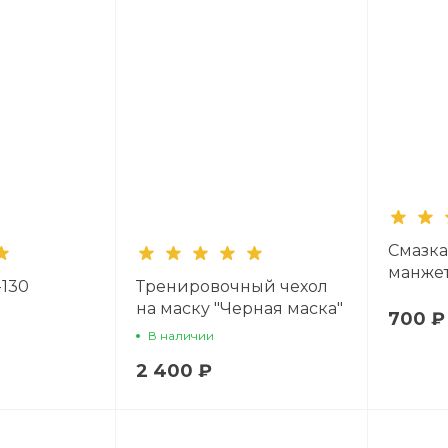
Смазка
манже
130
Тренировочный чехол
на маску "Черная маска"
700 ₽
В наличии
2 400 ₽