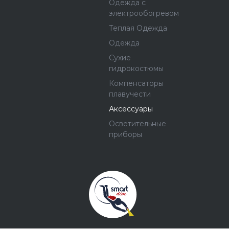
Одежда с
электрообогревом
Теплая Одежда
Одежда
Сухие
гидрокостюмы
Компенсаторы
плавучести
Аксессуары
Осветительные
приборы