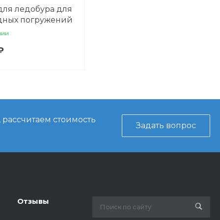
для ледобура для
дных погружений
чии
₽
, рассчитаем стоимость
Задать вопрос
Отзывы