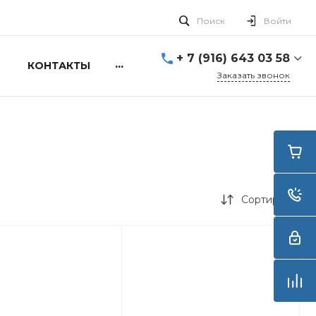
Поиск
Войти
+ 7 (916) 643 03 58
...
КОНТАКТЫ
Заказать звонок
+ 7 (916) 643 03 58
г. Москва, ул. Алексея
Свиридова д.5
Пн-Вс: 10:00 - 20:00
info@smartdive.ru
г. Москва, ул.
Живописная, 21, стр.1
Сортировка