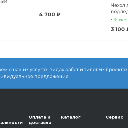
ный
Чехол 
подле
4 700 ₽
В нали
3 100 
м о наших услугах, видах работ и типовых проектах
дивидуальное предложение!
Оплата и
Каталог
Сервис
альности
доставка