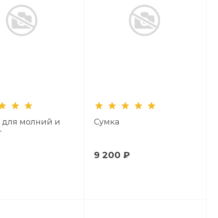
 для молний и
Сумка
т
9 200 ₽