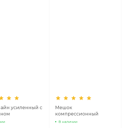
айн усиленный с
Мешок
ином
компрессионный
чии
В наличии