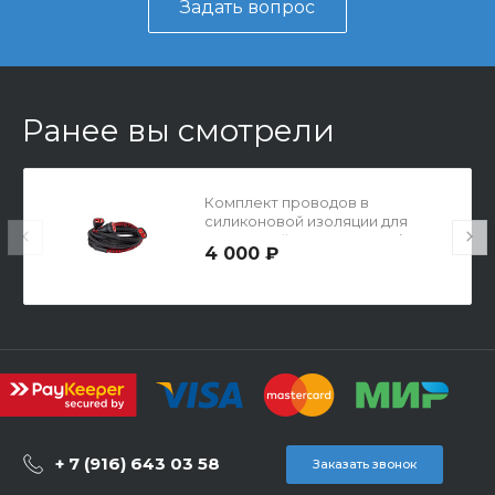
Задать вопрос
Ранее вы смотрели
Комплект проводов в
силиконовой изоляции для
вкладышей или перчаток (и
4 000 ₽
носков)
+ 7 (916) 643 03 58
Заказать звонок