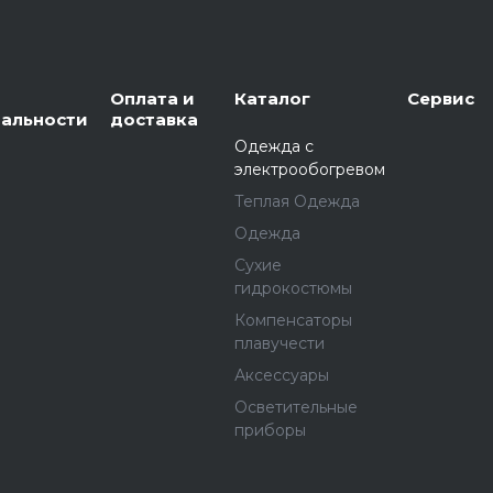
Оплата и
Каталог
Сервис
альности
доставка
Одежда с
электрообогревом
Теплая Одежда
Одежда
Сухие
гидрокостюмы
Компенсаторы
плавучести
Аксессуары
Осветительные
приборы