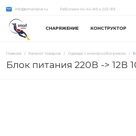
info@smartdive.ru
Работаем по 44-ФЗ и 223-ФЗ
СНАРЯЖЕНИЕ
КОНСТРУКТОР
Главная
/
Каталог товаров
/
Одежда с электрообогревом
/
Б
Блок питания 220В -> 12В