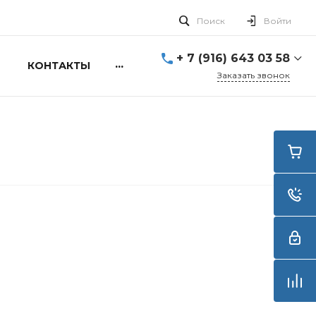
Поиск
Войти
+ 7 (916) 643 03 58
...
КОНТАКТЫ
Заказать звонок
+ 7 (916) 643 03 58
г. Москва, ул. Алексея
Свиридова д.5
Пн-Вс: 10:00 - 20:00
info@smartdive.ru
г. Москва, ул.
Живописная, 21, стр.1