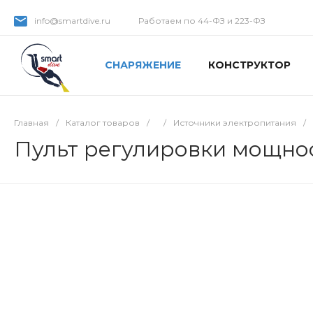
info@smartdive.ru
Работаем по 44-ФЗ и 223-ФЗ
СНАРЯЖЕНИЕ
КОНСТРУКТОР
Главная
/
Каталог товаров
/
/
Источники электропитания
/
Пульт регулировки мощност