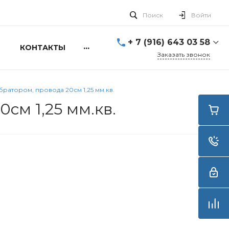
Поиск
Войти
+ 7 (916) 643 03 58
...
КОНТАКТЫ
Заказать звонок
+ 7 (916) 643 03 58
г. Москва, ул. Алексея
ратором, провода 20см 1,25 мм.кв.
Свиридова д.5
Пн-Вс: 10:00 - 20:00
см 1,25 мм.кв.
info@smartdive.ru
г. Москва, ул.
Живописная, 21, стр.1