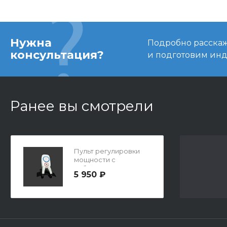
Нужна
Подробно расскаже
консультация?
и подготовим ин
Ранее вы смотрели
Пульт регулировки
мощности с
вибратором, провода
5 950 ₽
20см 1,25 мм.кв.